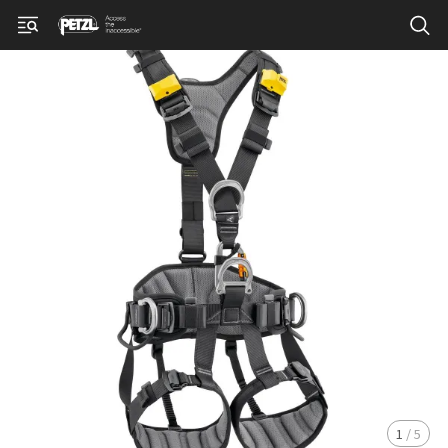
1
/
5