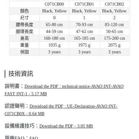
C071CB00
C071CB01
C071CB02
顏色
Black, Yellow
Black, Yellow
Black, Yellow
尺寸
0
1
2
腰帶長度
65-80 cm
70-93 cm
83-120 cm
腿環長度
44-59 cm
47-62 cm
50-65 cm
身高
160-180 cm
165-185 cm
175-200 cm
重量
1935 g
1975 g
2075 g
保固
3 years
3 years
3 years
技術資訊
說明書：
Download the PDF : technical-notice-AVAO INT-AVAO
FAST INT-1 - 5.17 MB
認證聲明：
Download the PDF : UE-Declaration-AVAO INT-
C071CB0X - 0.64 MB
設備維護技巧：
Download the PDF - 3.05 MB
原廠FAQ：
FAQ