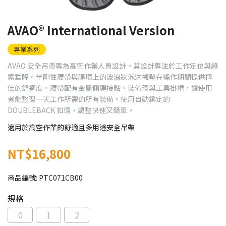
AVAO® International Version
專業系列
AVAO 安全吊帶專為高空作業人員設計。其設計專注於工作定位與繩
索垂降。半剛性腰帶與腿環上的波浪狀泡沫襯墊在操作期間提供極
佳的舒適度。腰帶配有金屬側連接點、裝備環與工具掛槽，讓使用
者能整理一天工作所需的所有裝備。使用自動鎖定的
DOUBLEBACK 扣環，調整快速又簡單。
適用於高空作業的舒適且多用途安全吊帶
NT$16,800
商品編號:
PTC071CB00
規格
0
1
2