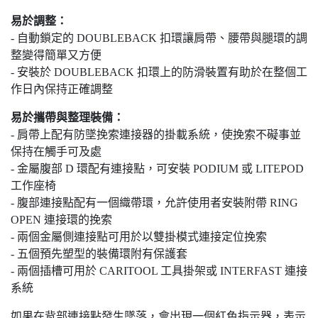
易於調整：
- 自動鎖定的 DOUBLEBACK 扣環讓肩帶、腰帶與腿環的調
整變得簡單又方便
- 安裝於 DOUBLEBACK 扣環上的防滑裝置有助於在整個工
作日內保持正確調整
易於攜帶與整理裝備：
- 肩帶上配有防墜挽索連接器的掛載系統，使挽索不礙事並
保持在觸手可及處
- 金屬腹部 D 環配有連接點，可安裝 PODIUM 或 LITEPOD
工作座椅
- 腹部連接點配有一個織帶環，允許使用者安裝附帶 RING
OPEN 連接環的挽索
- 兩個金屬側連接點可用於以雙掛模式連接定位挽索
- 五個預先塑型的裝備環附有保護套
- 兩個插槽可用於 CARITOOL 工具掛架或 INTERFAST 連接
系統
如果在背部連接點發生墜落，會出現一個紅色指示器，表示