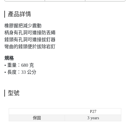
產品詳情
橡膠握把減少震動
柄身有孔洞可連接防丟繩
錘頭有孔洞可連接拔釘器
彎曲的錘頭便於拔除岩釘
規格
• 重量：680 克
• 長度：33 公分
型號
P27
保固
3 years