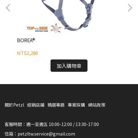
BOREA®
ME
NT$2,280
NT
加入購物車
關於Petzl
經銷店鋪
精選專題
專案採購
網站政策
客服時間：週一至週五 10:00-12:00 / 13:30-17:00
信箱：petzltw.service@gmail.com