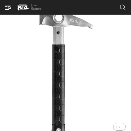
1
/
1