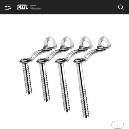
1
/
1