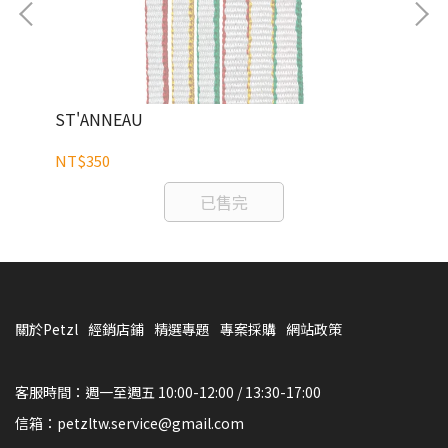
ST'ANNEAU
PU
NT$350
NT
已售完
關於Petzl
經銷店鋪
精選專題
專案採購
網站政策
客服時間：週一至週五 10:00-12:00 / 13:30-17:00
信箱：petzltw.service@gmail.com