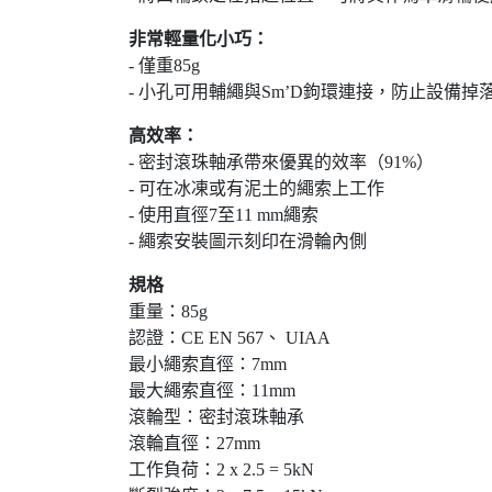
非常輕量化小巧：
- 僅重85g
- 小孔可用輔繩與Sm’D鉤環連接，防止設備掉
高效率：
- 密封滾珠軸承帶來優異的效率（91%）
- 可在冰凍或有泥土的繩索上工作
- 使用直徑7至11 mm繩索
- 繩索安裝圖示刻印在滑輪內側
規格
重量：85g
認證：CE EN 567、 UIAA
最小繩索直徑：7mm
最大繩索直徑：11mm
滾輪型：密封滾珠軸承
滾輪直徑：27mm
工作負荷：2 x 2.5 = 5kN