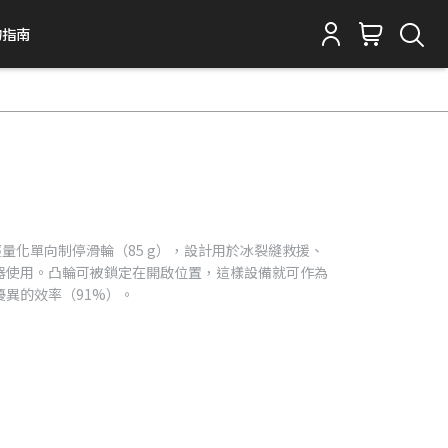
物指南
巧的輕量化單向制停滑輪（85 g），設計用於冰裂縫救援、
器使用。凸輪可被鎖定在開啟位置，這樣設備就可作為
異的效率（91%）。