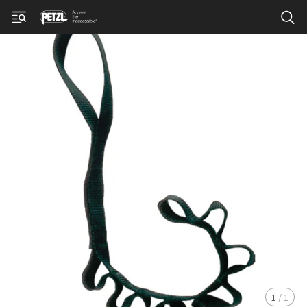
1
/
1