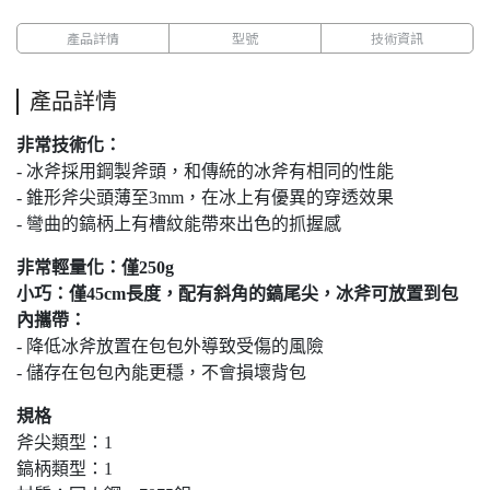
產品詳情
型號
技術資訊
產品詳情
非常技術化：
- 冰斧採用鋼製斧頭，和傳統的冰斧有相同的性能
- 錐形斧尖頭薄至3mm，在冰上有優異的穿透效果
- 彎曲的鎬柄上有槽紋能帶來出色的抓握感
非常輕量化：僅250g
小巧：僅45cm長度，配有斜角的鎬尾尖，冰斧可放置到包
內攜帶：
- 降低冰斧放置在包包外導致受傷的風險
- 儲存在包包內能更穩，不會損壞背包
規格
斧尖類型：1
鎬柄類型：1