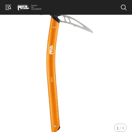
1
/
4