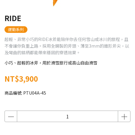
RIDE
運動系列
超輕、非常小巧的RIDE冰斧能陪伴你去任何雪山或冰川的旅程，且
不會讓你負重上路。採用全鋼製的斧頭、薄至3mm的錐形斧尖，以
及彎曲的鎬柄都能帶來穩固的穿透效果。
小巧、超輕的冰斧，用於滑雪旅行或高山自由滑雪
NT$3,900
商品編號:
PTU04A-45