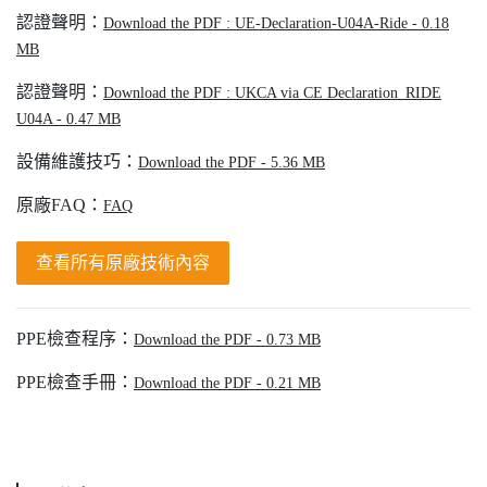
認證聲明：
Download the PDF : UE-Declaration-U04A-Ride - 0.18
MB
認證聲明：
Download the PDF : UKCA via CE Declaration_RIDE
U04A - 0.47 MB
設備維護技巧：
Download the PDF - 5.36 MB
原廠FAQ：
FAQ
查看所有原廠技術內容
PPE檢查程序：
Download the PDF - 0.73 MB
PPE檢查手冊：
Download the PDF - 0.21 MB