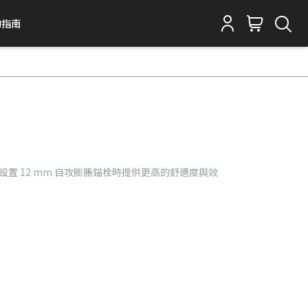
物指南
在設置 12 mm 自攻膨脹錨栓時提供更高的舒適度與效