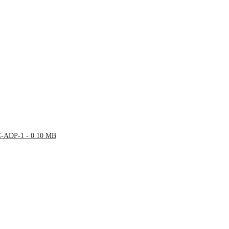
C-ADP-1 - 0.10 MB