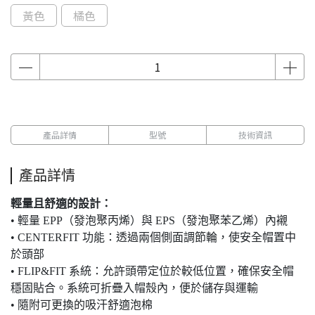
黃色
橘色
產品詳情
型號
技術資訊
產品詳情
輕量且舒適的設計：
• 輕量 EPP（發泡聚丙烯）與 EPS（發泡聚苯乙烯）內襯
• CENTERFIT 功能：透過兩個側面調節輪，使安全帽置中
於頭部
• FLIP&FIT 系統：允許頭帶定位於較低位置，確保安全帽
穩固貼合。系統可折疊入帽殼內，便於儲存與運輸
• 隨附可更換的吸汗舒適泡棉