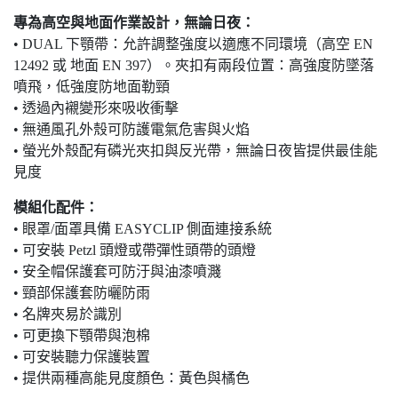
專為高空與地面作業設計，無論日夜：
• DUAL 下顎帶：允許調整強度以適應不同環境（高空 EN
12492 或 地面 EN 397）。夾扣有兩段位置：高強度防墜落
噴飛，低強度防地面勒頸
• 透過內襯變形來吸收衝擊
• 無通風孔外殼可防護電氣危害與火焰
• 螢光外殼配有磷光夾扣與反光帶，無論日夜皆提供最佳能
見度
模組化配件：
• 眼罩/面罩具備 EASYCLIP 側面連接系統
• 可安裝 Petzl 頭燈或帶彈性頭帶的頭燈
• 安全帽保護套可防汙與油漆噴濺
• 頸部保護套防曬防雨
• 名牌夾易於識別
• 可更換下顎帶與泡棉
• 可安裝聽力保護裝置
• 提供兩種高能見度顏色：黃色與橘色