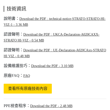
技術資訊
說明書：
Download the PDF : technical-notice-STRATO-STRATO-HI-
VIZ-1 - 3.36 MB
認證聲明：
Download the PDF : UKCA-Declaration-A020CAXX-
STRATO HI-VIZ - 0.54 MB
認證聲明：
Download the PDF : UE-Declaration-A020CAxx-STRATO
HI VIZ - 0.48 MB
設備維護技巧：
Download the PDF - 3.10 MB
原廠FAQ：
FAQ
查看所有原廠技術內容
PPE檢查程序：
Download the PDF - 2.48 MB