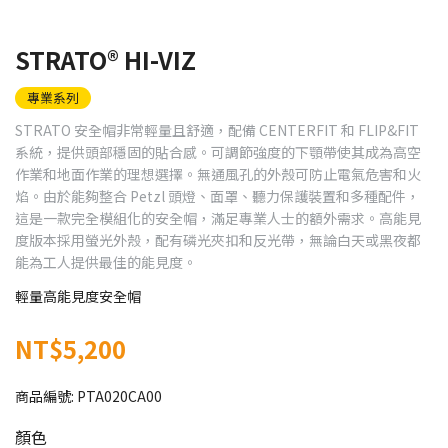
STRATO® HI-VIZ
專業系列
STRATO 安全帽非常輕量且舒適，配備 CENTERFIT 和 FLIP&FIT
系統，提供頭部穩固的貼合感。可調節強度的下顎帶使其成為高空
作業和地面作業的理想選擇。無通風孔的外殼可防止電氣危害和火
焰。由於能夠整合 Petzl 頭燈、面罩、聽力保護裝置和多種配件，
這是一款完全模組化的安全帽，滿足專業人士的額外需求。高能見
度版本採用螢光外殼，配有磷光夾扣和反光帶，無論白天或黑夜都
能為工人提供最佳的能見度。
輕量高能見度安全帽
NT$5,200
商品編號:
PTA020CA00
顏色