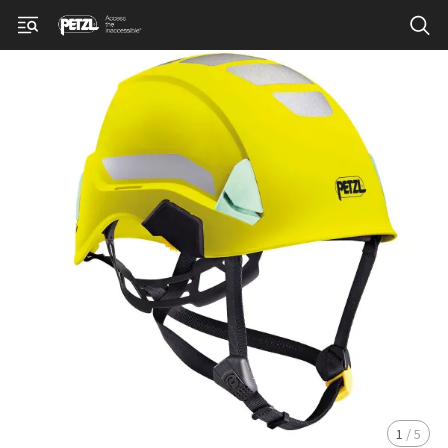
1
/
5