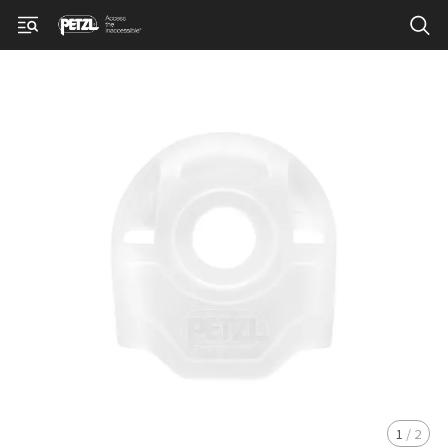
1
/
2