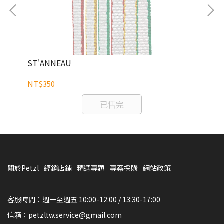
ST'ANNEAU
PU
NT$350
NT
已售完
關於Petzl
經銷店鋪
精選專題
專案採購
網站政策
客服時間：週一至週五 10:00-12:00 / 13:30-17:00
信箱：petzltw.service@gmail.com