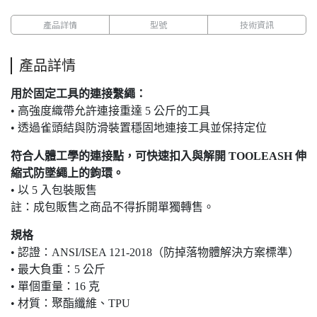
產品詳情
型號
技術資訊
產品詳情
用於固定工具的連接繫繩：
• 高強度織帶允許連接重達 5 公斤的工具
• 透過雀頭結與防滑裝置穩固地連接工具並保持定位
符合人體工學的連接點，可快速扣入與解開 TOOLEASH 伸
縮式防墜繩上的鉤環。
• 以 5 入包裝販售
註：成包販售之商品不得拆開單獨轉售。
規格
• 認證：ANSI/ISEA 121-2018（防掉落物體解決方案標準）
• 最大負重：5 公斤
• 單個重量：16 克
• 材質：聚酯纖維、TPU