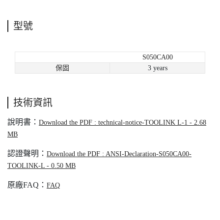
型號
S050CA00
保固
3 years
技術資訊
說明書：
Download the PDF : technical-notice-TOOLINK L-1 - 2.68
MB
認證聲明：
Download the PDF : ANSI-Declaration-S050CA00-
TOOLINK-L - 0.50 MB
原廠FAQ：
FAQ