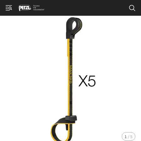
1
/
5